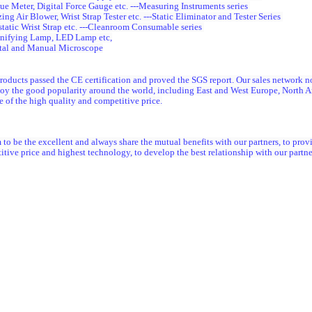
ue Meter, Digital Force Gauge etc. ---Measuring Instruments series
zing Air Blower, Wrist Strap Tester etc. ---Static Eliminator and Tester Series
static Wrist Strap etc. ---Cleanroom Consumable series
nifying Lamp, LED Lamp etc,
ital and Manual Microscope
roducts passed the CE certification and proved the SGS report. Our sales network no
joy the good popularity around the world, including East and West Europe,
North A
 of the high quality and competitive price.
to be the excellent and always share the mutual benefits with our partners, to provi
tive price and highest technology, to develop the best relationship with our partne