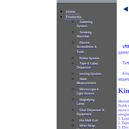
Home
Products
Soldering
System
Smoking
Absorber
Electric
บริษัท
Screwdriver &
Tools
อุตสหก
Robot System
ในช่วง
Tape & Label
Dispenser
Kingso
Ionzing System
Static
หยอดขอ
Measurement
Kin
Microscope &
Light Source
Magnifying
Shenzh
Lamp
North 
move t
Glue Dispenser &
Equipment
integr
1. Lead
Hot Melt Gun
2. Tape
Wrist Strap
3. Elec