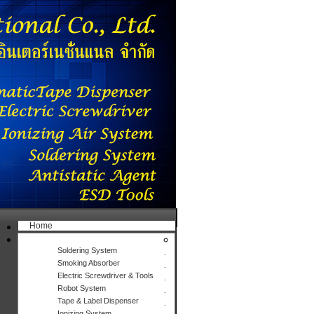
Home
Products
Soldering System
Smoking Absorber
Electric Screwdriver & Tools
Robot System
Tape & Label Dispenser
Ionizing System