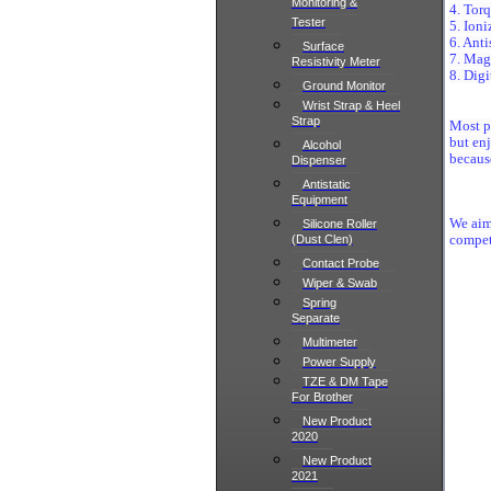
Monitoring &
4. Torq
Tester
5. Ioni
6. Anti
Surface
7. Mag
Resistivity Meter
8. Dig
Ground Monitor
Wrist Strap & Heel
Strap
Most p
but en
Alcohol
because
Dispenser
Antistatic
Equipment
We aim 
Silicone Roller
(Dust Clen)
competi
Contact Probe
Wiper & Swab
Spring
Separate
Multimeter
Power Supply
TZE & DM Tape
For Brother
New Product
2020
New Product
2021