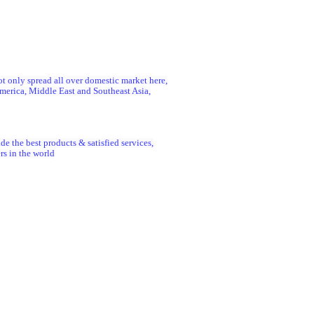
t only spread all over domestic market here,
merica, Middle East and Southeast Asia,
de the best products & satisfied services,
rs in the world