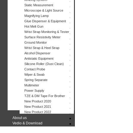
Static Measurement
Microscope & Light Source
Magnifying Lamp
Glue Dispenser & Equipment
Hot Melt Gun
Wrist Strap Monitoring & Tester
Surface Resistivity Meter
Ground Monitor
Wrist Strap & Heel Strap
Alcohol Dispenser
Antistatic Equipment
Silicone Roller (Dust Clean)
Contact Probe
Wiper & Swab
Spring Separate
Multimeter
Power Supply
TZE & DM Tape For Brother
New Product 2020
New Product 2021
New Product 2022
About us
Vedio & Download
Contact us